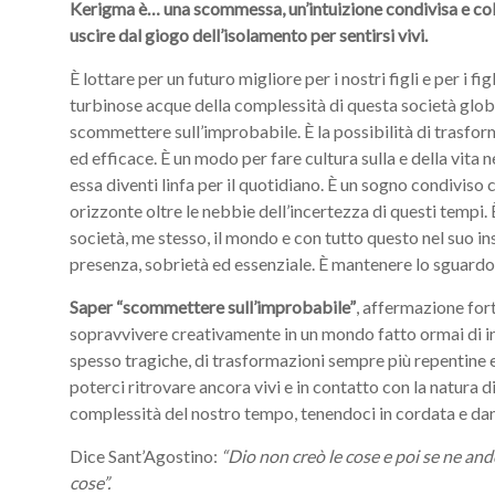
Kerigma è… una scommessa, un’intuizione condivisa e colti
uscire dal giogo dell’isolamento per sentirsi vivi.
È lottare per un futuro migliore per i nostri figli e per i fi
turbinose acque della complessità di questa società global
scommettere sull’improbabile. È la possibilità di trasform
ed efficace. È un modo per fare cultura sulla e della vita
essa diventi linfa per il quotidiano. È un sogno condiviso
orizzonte oltre le nebbie dell’incertezza di questi tempi. È
società, me stesso, il mondo e con tutto questo nel suo ins
presenza, sobrietà ed essenziale. È mantenere lo sguardo r
Saper “scommettere sull’improbabile”
, affermazione fort
sopravvivere creativamente in un mondo fatto ormai di in
spesso tragiche, di trasformazioni sempre più repentine 
poterci ritrovare ancora vivi e in contatto con la natura d
complessità del nostro tempo, tenendoci in cordata e da
Dice Sant’Agostino:
“Dio non creò le cose e poi se ne andò
cose”.