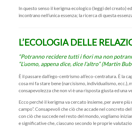
In questo senso il kerigma ecologico (leggi del creato) ed 
incontrano nell’unica essenza; la ricerca di questa essen
L’ECOLOGIA DELLE RELAZ
“Potranno recidere tutti i fiori ma non potra
“L’uomo, appena dice, dice l’altro” (Martin Bub
È il passare dall’ego-centrismo all’eco-centratura. È la ca
cosa mi fa stare bene (narcisismo, individualismo, ecc.), 
consapevolezza che non vi è una risposta giusta ed una ve
Ecco perché il kerigma va cercato insieme, per avere più 
campo”. Consapevoli che ciò che accade nel concreto della
con ciò che succede nel resto del mondo, vogliamo inizia
e significative che, ciascuno secondo le proprie valutazi