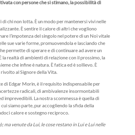
vata con persone che si stimano, la possibilità di
gli di chi non lotta. È un modo per mantenersi vivi nelle
izzante. È sentire il calore di altri che vogliono
are l’impotenza del singolo nel potere di un Noi vitale
 nelle sue varie forme, promuovendola e lasciando che
 che permette di sperare e di continuare ad avere un
 la realtà di ambienti di relazione con il prossimo, la
ieme che infine è natura. È fatica ed è sollievo. È
ivolto al Signore della Vita.
e di Edgar Morin, è il requisito indispensabile per
certezze radicali, di ambivalenze insormontabili
ed imprevedibili. La nostra scommessa è quella di
i cui siamo parte, pur accogliendo la sfida della
ndoci calore e sostegno reciproco.
; ma venute da Lui, le cose restano in Lui e Lui nelle