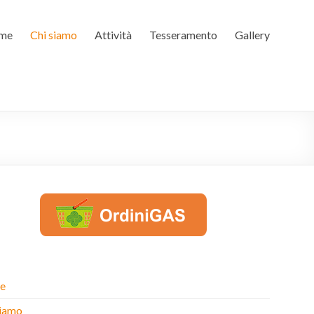
me
Chi siamo
Attività
Tesseramento
Gallery
e
siamo