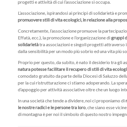
progetti e attività di cui l’associazione si occupa.
L’associazione, ispirandosi ai principi di solidarietà e pr
promuovere stili di vita ecologici, in relazione alla propos
Concretamente, l’associazione promuove la partecipazi
Effatà, ecc.), la promozione e l’organizzazione di
gruppi d
solidarietà
tra associazioni e singoli progetti attraverso 
dalla sensibilità per un modo più sobrio ed una vita più so
Proprio per questo, da subito, è nato il desiderio tra gli 
natura potesse facilitare il recupero di stili di vita ecologi
comodato gratuito da parte della Diocesi di Saluzzo del
per la cui ristrutturazione ci stiamo adoperando. La spera
d’appoggio per attività associative oltre che un luogo inte
In una società che tende a dividere, noi ci proponiamo di
r
le nostre radici e le persone tra loro
, che siano esse vicine
di montagna è per noi il simbolo di questo nostro impegn