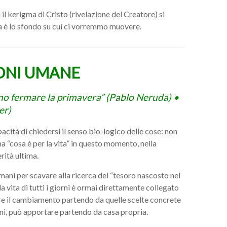
il kerigma di Cristo (rivelazione del Creatore) si
za è lo sfondo su cui ci vorremmo muovere.
IONI UMANE
nno fermare la primavera” (Pablo Neruda) •
er)
pacità di chiedersi il senso bio-logico delle cose: non
ma “cosa è per la vita” in questo momento, nella
rità ultima.
mani per scavare alla ricerca del “tesoro nascosto nel
 vita di tutti i giorni è ormai direttamente collegato
re il cambiamento partendo da quelle scelte concrete
oni, può apportare partendo da casa propria.