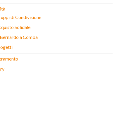
ità
uppi di Condivisione
quisto Solidale
. Bernardo a Comba
ogetti
eramento
ery