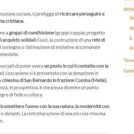
Attiv
omozione sociale, si prefigge di
ricercare perseguire e
Gr
ta cristiana.
Ac
one a
gruppi di condivisione
(gruppi coppie, progetto
S
i acquisto solidali
(Gas), la costruzione di una
rete di
il sostegno o l’attivazione di iniziative accomunate
Pr
stenibile.
Tess
associati di poter avere
un posto in cui il contatto con la
Gall
ci
. L’occasione si è presentata con la donazione in
la
chiesina di San Bernardo in frazione Comba (Melle)
,
nza, in prospettiva, è che possa divenire un punto
gro di fede e cultura.
iconnettere l’uomo con la sua natura, la modernità con
 o distanti. La ristrutturazione di una piccola chiesina
o.