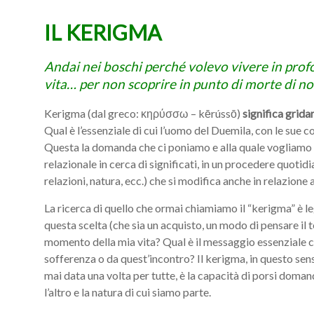
IL KERIGMA
Andai nei boschi perché volevo vivere in profo
vita… per non scoprire in punto di morte di n
Kerigma (dal greco: κηρύσσω – kērússō)
significa grid
Qual è l’essenziale di cui l’uomo del Duemila, con le sue 
Questa la domanda che ci poniamo e alla quale vogliamo r
relazionale in cerca di significati, in un procedere quoti
relazioni, natura, ecc.) che si modifica anche in relazione 
La ricerca di quello che ormai chiamiamo il “kerigma” è l
questa scelta (che sia un acquisto, un modo di pensare il t
momento della mia vita? Qual è il messaggio essenziale 
sofferenza o da quest’incontro? Il kerigma, in questo sen
mai data una volta per tutte, è la capacità di porsi domand
l’altro e la natura di cui siamo parte.