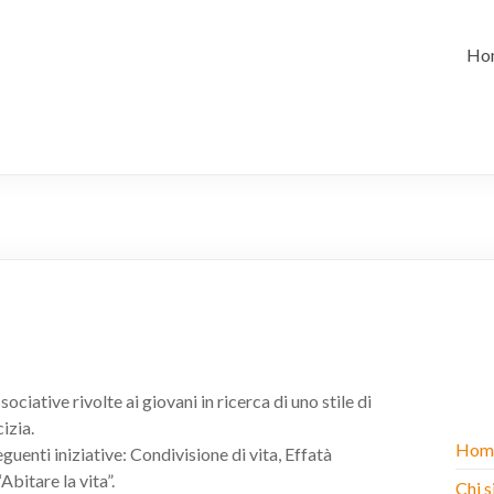
Ho
iative rivolte ai giovani in ricerca di uno stile di
izia.
Hom
enti iniziative: Condivisione di vita, Effatà
bitare la vita”.
Chi 