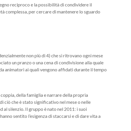
egno reciproco e la possibilità di condividere il
cietà complessa, per cercare di mantenere lo sguardo
nzialmente non più di 4) che si ritrovano ogni mese
sociato un pranzo o una cena di condivisione alla quale
da animatori ai quali vengono affidati durante il tempo
la coppia, della famiglia e narrare della propria
i ciò che è stato significativo nel mese o nelle
al silenzio. Il gruppo è nato nel 2011: i suoi
hanno sentito l’esigenza di staccarsi e di dare vita a