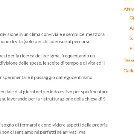
Attiv
Gr
Ac
divisione in un clima conviviale e semplice, mezz’ora
S
ione di vita (solo per chi aderisce al percorso
Pr
esi per la ricerca del kerigma, frequentando un
Tess
ivisione delle spese, le scelte di tempo e di vita ed il
Gall
er sperimentare il passaggio dall’egocentrismo
ziale di 4 giorni nel periodo estivo per sperimentare
zia, lavorando per la ristrutturazione della chiesa di S.
bisogno di fermarsi e condividere aspetti della propria
é non ci sentiamo né perfetti né arrivati, ma