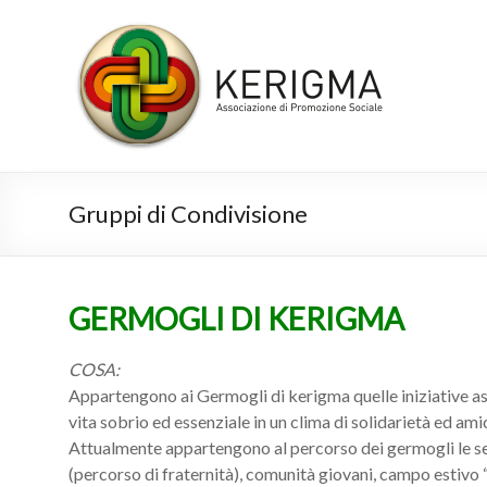
Salta
al
R
contenuto
e
t
e
K
Gruppi di Condivisione
e
r
GERMOGLI DI KERIGMA
i
g
COSA:
Appartengono ai Germogli di kerigma quelle iniziative assoc
m
vita sobrio ed essenziale in un clima di solidarietà ed amic
a
Attualmente appartengono al percorso dei germogli le segu
(percorso di fraternità), comunità giovani, campo estivo “A