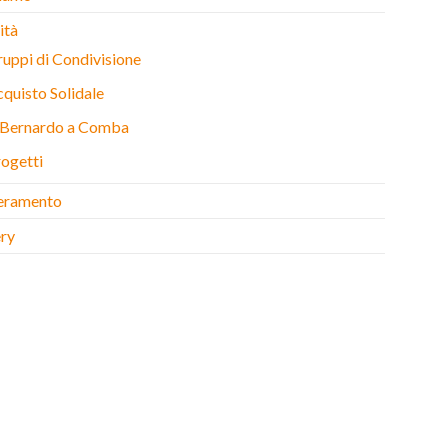
ità
uppi di Condivisione
quisto Solidale
. Bernardo a Comba
ogetti
eramento
ery