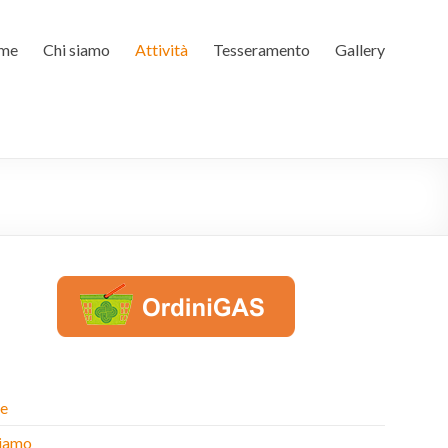
me
Chi siamo
Attività
Tesseramento
Gallery
e
siamo