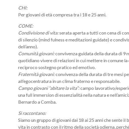
CHI:
Per giovani di età compresa tra i 18 e 25 anni.
COME:
Condivisione di vita:
serata aperta a tutti con cena di con
di silenzio (mind fulness e meditazioni guidate) e condivis
dell’anno).
Comunità giovani:
convivenza guidata della durata di 9 m
quotidiano vivere di relazioni in cui mettere in comune la d
reciproco sostegno pratico ed emotivo.
Fraternità giovani:
convivenza della durata di tre mesi p
all’egocentratura in un clima fraterno e responsabile.
Campo giovani “abitare la vita”:
campo lavorativo/esperien
una full immersion di essenzialità nella natura e nell’amici
Bernardo a Comba.
Si raccontano:
Siamo un gruppo di giovani dai 18 ai 25 anni che sente il 
vita in contrasto con il ritmo della società odierna, perch